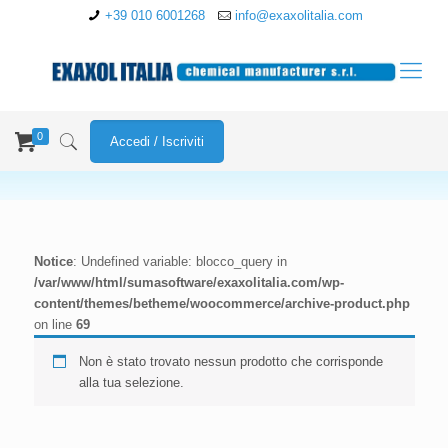
+39 010 6001268
info@exaxolitalia.com
0
Accedi / Iscriviti
Notice
: Undefined variable: blocco_query in
/var/www/html/sumasoftware/exaxolitalia.com/wp-
content/themes/betheme/woocommerce/archive-product.php
on line
69
Non è stato trovato nessun prodotto che corrisponde
alla tua selezione.