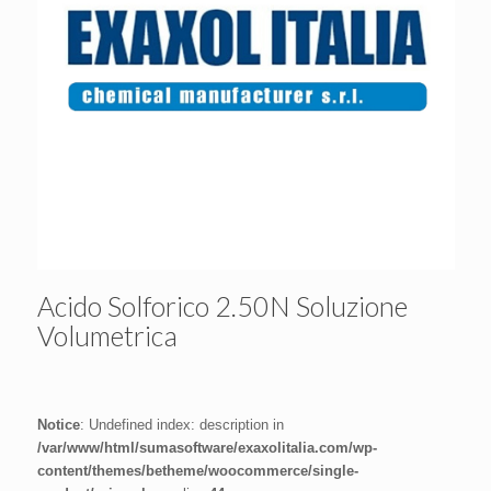
Acido Solforico 2.50N Soluzione
Volumetrica
Notice
: Undefined index: description in
/var/www/html/sumasoftware/exaxolitalia.com/wp-
content/themes/betheme/woocommerce/single-