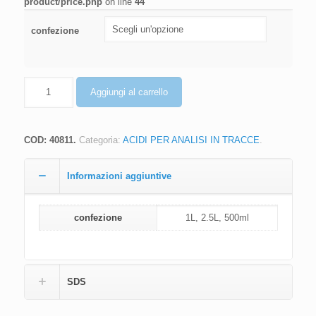
product/price.php
on line
44
confezione
Quantità
Aggiungi al carrello
COD:
40811
.
Categoria:
ACIDI PER ANALISI IN TRACCE
.
Informazioni aggiuntive
confezione
1L, 2.5L, 500ml
SDS