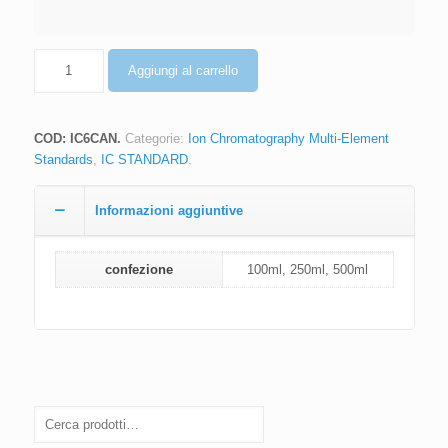
Quantità
Aggiungi al carrello
COD:
IC6CAN
.
Categorie:
Ion Chromatography Multi-Element
Standards
,
IC STANDARD
.
Informazioni aggiuntive
confezione
100ml, 250ml, 500ml