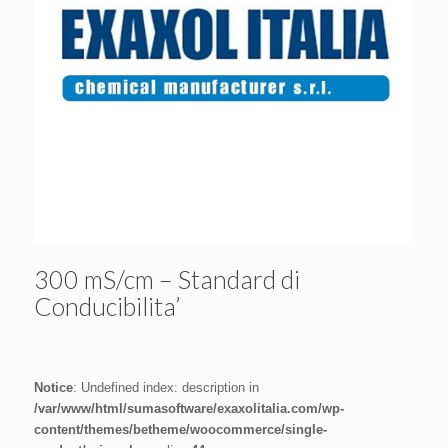
300 mS/cm – Standard di
Conducibilita’
Notice
: Undefined index: description in
/var/www/html/sumasoftware/exaxolitalia.com/wp-
content/themes/betheme/woocommerce/single-