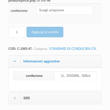
product/price.php
on line
44
confezione
Quantità
Aggiungi al carrello
COD:
C-1065-47
.
Categoria:
STANDARD DI CONDUCIBILITÀ
.
Informazioni aggiuntive
confezione
1L, 3X500ML, 500ml
SDS