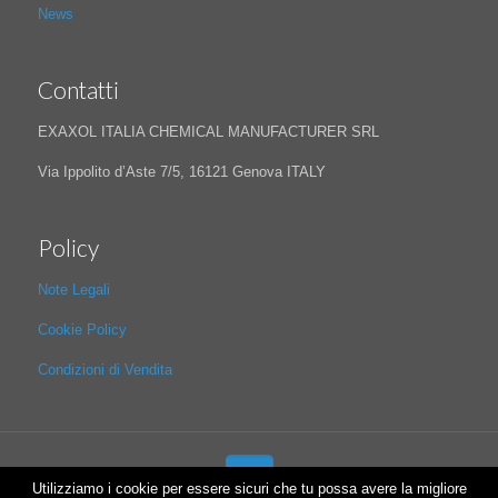
News
Contatti
EXAXOL ITALIA CHEMICAL MANUFACTURER SRL
Via Ippolito d’Aste 7/5, 16121 Genova ITALY
Policy
Note Legali
Cookie Policy
Condizioni di Vendita
Utilizziamo i cookie per essere sicuri che tu possa avere la migliore